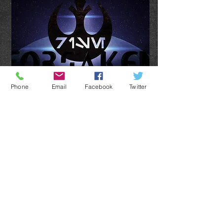
Phone
Email
Facebook
Twitter
Forsaken (Abandonné)
"Il y a longtemps dans une galaxie lointaine,
très lointaine ..."
Une jeune femme Il'dari fait défaut de son
ancien Ordre pour trouver son propre
chemin dans le monde en tant qu'agent à
louer pendant une période de troubles, et se
retrouve au milieu d'une mission qui non
seulement changera sa vie, mais affectera le
sort de la galaxie.